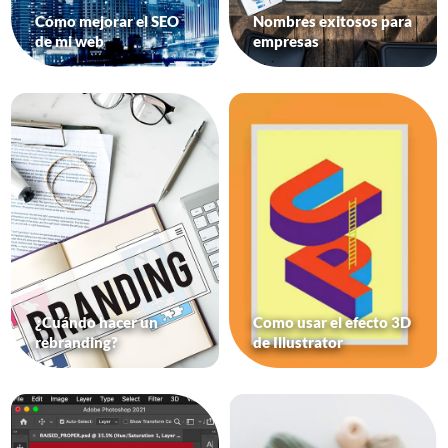
Cómo mejorar el SEO
Nombres exitosos para
de mi web
empresas
¿Cuándo hacer un
Como usar el efecto 3D
rebranding?
de Illustrator